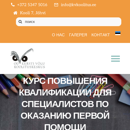
Skip
+372 5347 5016
info@kvkoolitus.ee
to
Kooli 7, Jõhvi
content
Поиск:
О НАС
ГАЛЕРЕЯ
КОНТАКТ
Tog
Nav
КУРС ПОВЫШЕНИЯ
ГЛАВНАЯ
КВАЛИФИКАЦИИ ДЛЯ
КАЛЕНДАРЬ КУРСОВ
СПЕЦИАЛИСТОВ ПО
ОКАЗАНИЮ ПЕРВОЙ
ОБУЧЕНИЕ
ПОМОЩИ