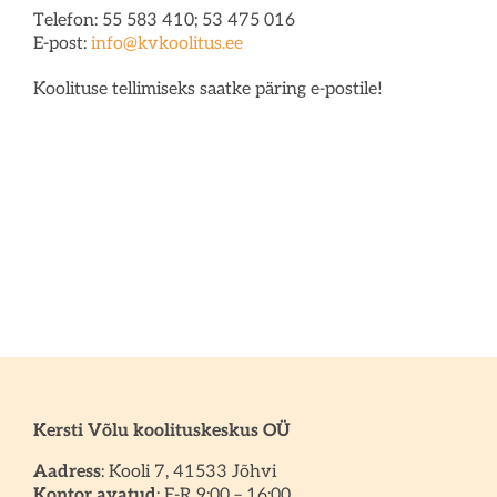
Telefon: 55 583 410; 53 475 016
E-post:
info@kvkoolitus.ee
Koolituse tellimiseks saatke päring e-postile!
Kersti Võlu koolituskeskus OÜ
Aadress
: Kooli 7, 41533 Jõhvi
Kontor avatud
: E-R 9:00 – 16:00