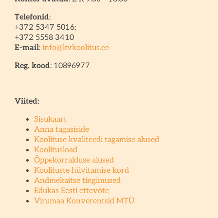
Telefonid
:
+372 5347 5016;
+372 5558 3410
E-mail
:
info@kvkoolitus.ee
Reg. kood
: 10896977
Viited:
Sisukaart
Anna tagasiside
Koolituse kvaliteedi tagamise alused
Koolitusload
Õppekorralduse alused
Koolituste hüvitamise kord
Andmekaitse tingimused
Edukas Eesti ettevõte
Virumaa Konverentsid MTÜ