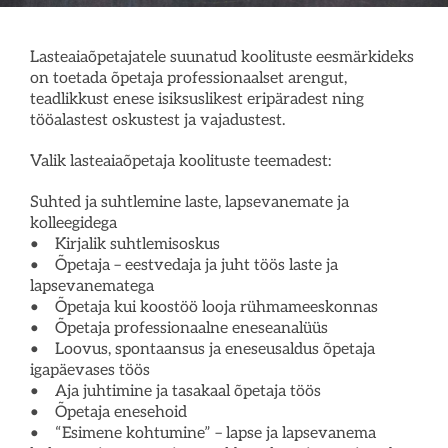
KEELEÕPE
Lasteaiaõpetajatele suunatud koolituste eesmärkideks
on toetada õpetaja professionaalset arengut,
NÕUSTAMISTEENUSED
teadlikkust enese isiksuslikest eripäradest ning
tööalastest oskustest ja vajadustest.
Valik lasteaiaõpetaja koolituste teemadest:
PROJEKTID
Suhted ja suhtlemine laste, lapsevanemate ja
kolleegidega
RUUMIDE RENT
• Kirjalik suhtlemisoskus
• Õpetaja – eestvedaja ja juht töös laste ja
lapsevanematega
UUDISED
• Õpetaja kui koostöö looja rühmameeskonnas
• Õpetaja professionaalne eneseanalüüs
• Loovus, spontaansus ja eneseusaldus õpetaja
BLOGI
igapäevases töös
• Aja juhtimine ja tasakaal õpetaja töös
• Õpetaja enesehoid
• “Esimene kohtumine” – lapse ja lapsevanema