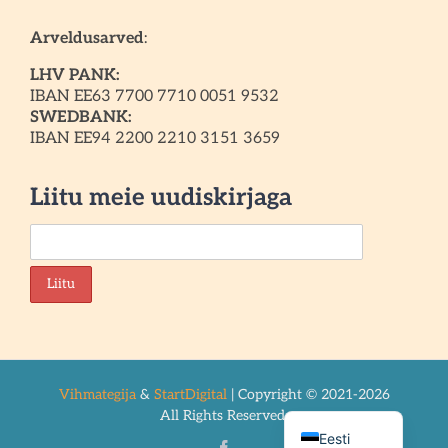
Arveldusarved
:
LHV PANK:
IBAN EE63 7700 7710 0051 9532
SWEDBANK:
IBAN EE94 2200 2210 3151 3659
Liitu meie uudiskirjaga
Vihmategija
&
StartDigital
| Copyright © 2021-2026
Русский
All Rights Reserved.
Eesti