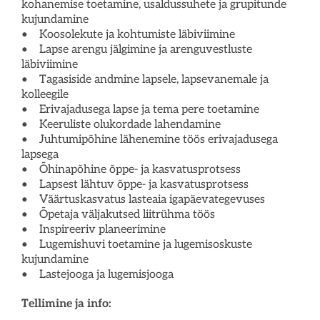
kohanemise toetamine, usaldussuhete ja grupitunde
kujundamine
• Koosolekute ja kohtumiste läbiviimine
• Lapse arengu jälgimine ja arenguvestluste
läbiviimine
• Tagasiside andmine lapsele, lapsevanemale ja
kolleegile
• Erivajadusega lapse ja tema pere toetamine
• Keeruliste olukordade lahendamine
• Juhtumipõhine lähenemine töös erivajadusega
lapsega
• Õhinapõhine õppe- ja kasvatusprotsess
• Lapsest lähtuv õppe- ja kasvatusprotsess
• Väärtuskasvatus lasteaia igapäevategevuses
• Õpetaja väljakutsed liitrühma töös
• Inspireeriv planeerimine
• Lugemishuvi toetamine ja lugemisoskuste
kujundamine
• Lastejooga ja lugemisjooga
Tellimine ja info: