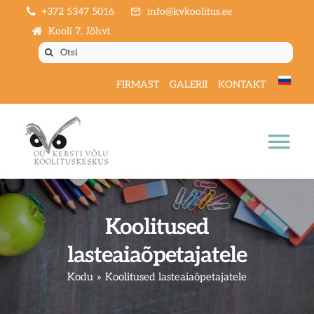
Skip
+372 5347 5016
info@kvkoolitus.ee
to
Kooli 7, Jõhvi
content
Otsi:
FIRMAST
GALERII
KONTAKT
Nav
vah
AVALEHT
Koolitused
KOOLITUSKALENDER
lasteaiaõpetajatele
Kodu
Koolitused lasteaiaõpetajatele
KOOLITUSED