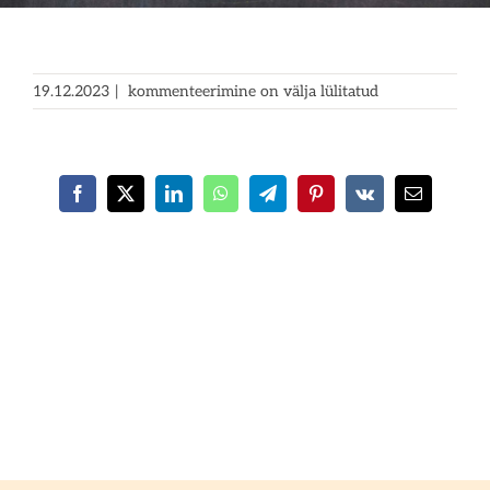
KEELEÕPE
19.12.2023
|
kommenteerimine on välja lülitatud
NÕUSTAMISTEENUSED
PROJEKTID
Facebook
X
LinkedIn
WhatsApp
Telegram
Pinterest
Vk
E-
post
RUUMIDE RENT
UUDISED
BLOGI