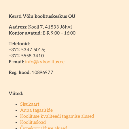
Kersti Võlu koolituskeskus OÜ
Aadress
: Kooli 7, 41533 Jõhvi
Kontor avatud
: E-R 9:00 – 16:00
Telefonid
:
+372 5347 5016;
+372 5558 3410
E-mail
:
info@kvkoolitus.ee
Reg. kood
: 10896977
Viited:
Sisukaart
Anna tagasiside
Koolituse kvaliteedi tagamise alused
Koolitusload
Õppekorralduse alused