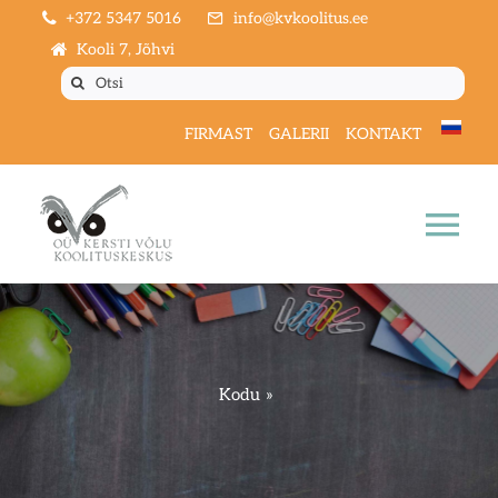
Skip
+372 5347 5016
info@kvkoolitus.ee
to
Kooli 7, Jõhvi
content
Otsi:
FIRMAST
GALERII
KONTAKT
Nav
vah
AVALEHT
KOOLITUSKALENDER
Kodu
KOOLITUSED