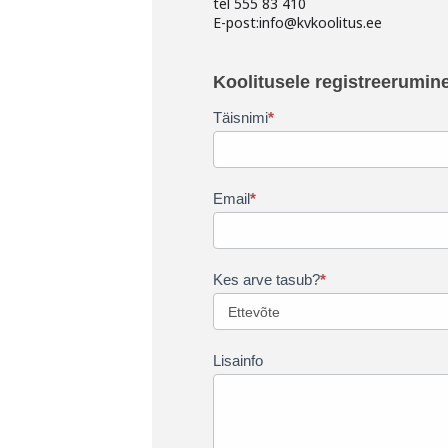
tel 555 83 410
E-post:info@kvkoolitus.ee
Koolitusele
registreerumine
Koolitusele registreerumin
–
est
Täisnimi
*
Email
*
Kes arve tasub?
*
Lisainfo