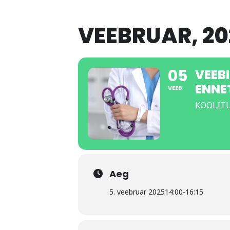
VEEBRUAR, 20
05
VEEB
ENNE
VEEB
KOOLITUS
Aeg
5. veebruar 2025
14:00
-
16:15