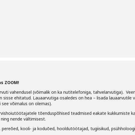
as ZOOM!
vuti vahendusel (võimalik on ka nutitelefoniga, tahvelarvutiga). Veen
n sisse ehitatud. Lauaarvutiga osaledes on hea – lisada lauaarvutile
ui see võimalus on olemas).
vishoiutöötajatele tõenduspõhised teadmised eakate kukkumiste ka
ning nende vältimisest.
 pereõed, kooli- ja koduõed, hooldutöötajad, tugiisikud, psühholoog