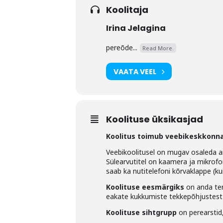
Koolitaja
Irina Jelagina
pereõde...
Read More.
VAATA VEEL
Koolituse üksikasjad
Koolitus toimub veebikeskkonn
Veebikoolitusel on mugav osaleda ar
Sülearvutitel on kaamera ja mikrofo
saab ka nutitelefoni kõrvaklappe (k
Koolituse eesmärgiks
on anda ter
eakate kukkumiste tekkepõhjustest 
Koolituse sihtgrupp
on perearstid,