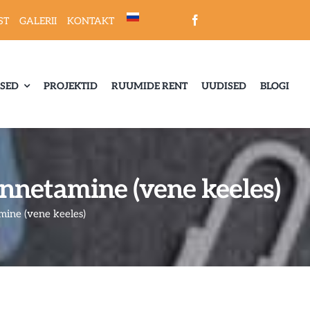
ST
GALERII
KONTAKT
SED
PROJEKTID
RUUMIDE RENT
UUDISED
BLOGI
nnetamine (vene keeles)
mine (vene keeles)