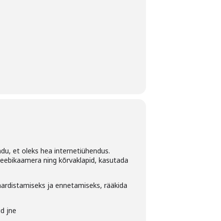
du, et oleks hea internetiühendus.
 veebikaamera ning kõrvaklapid, kasutada
ardistamiseks ja ennetamiseks, rääkida
id jne