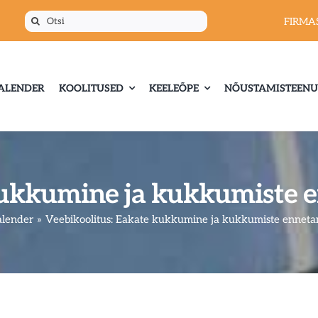
Otsi:
FIRMA
ALENDER
KOOLITUSED
KEELEÕPE
NÕUSTAMISTEENU
kukkumine ja kukkumiste e
alender
Veebikoolitus: Eakate kukkumine ja kukkumiste enneta