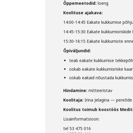
Õppemeetodid:
loeng
Koolituse ajakava:
14:00-14:45 Eakate kukkumise põhjus
14:45-15:30 Eakate kukkumisriskide
15:30-16:15 Eakate kukkumiste enn
Õpiväljundid:
teab eakate kukkumise tekkepõhju
oskab eakate kukkumisriske kaar
oskab eakaid nõustada kukkumis
Hindamine:
mitteeristav
Koolitaja:
Irina Jelagina — pereõde
Koolitus toimub koostöös Medits
Lisainformatsioon:
tel 53 475 016