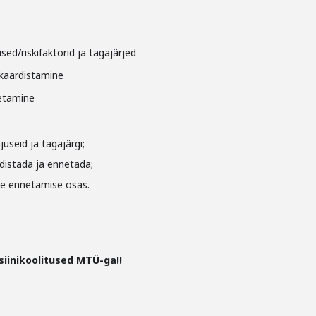
ed/riskifaktorid ja tagajärjed
 kaardistamine
etamine
seid ja tagajärgi;
distada ja ennetada;
e ennetamise osas.
iinikoolitused MTÜ-ga!!