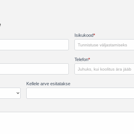
e
Isikukood
*
Telefon
*
Kellele arve esitatakse
Kes
arve
tasub?