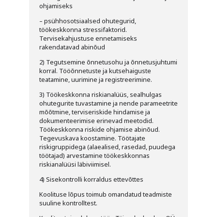
ohjamiseks
– psühhosotsiaalsed ohutegurid,
töökeskkonna stressifaktorid.
Tervisekahjustuse ennetamiseks
rakendatavad abinõud
2) Tegutsemine õnnetusohu ja õnnetusjuhtumi
korral. Tööõnnetuste ja kutsehaiguste
teatamine, uurimine ja registreerimine.
3) Töökeskkonna riskianalüüs, sealhulgas
ohutegurite tuvastamine ja nende parameetrite
mõõtmine, terviseriskide hindamise ja
dokumenteerimise erinevad meetodid.
Töökeskkonna riskide ohjamise abinõud.
Tegevuskava koostamine. Töötajate
riskigruppidega (alaealised, rasedad, puudega
töötajad) arvestamine töökeskkonnas
riskianalüüsi läbiviimisel.
4) Sisekontrolli korraldus ettevõttes
Koolituse lõpus toimub omandatud teadmiste
suuline kontrolltest.