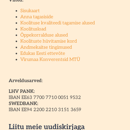
Viited:
Sisukaart
Anna tagasiside
Koolituse kvaliteedi tagamise alused
Koolitusload
Õppekorralduse alused
Koolituste hüvitamise kord
Andmekaitse tingimused
Edukas Eesti ettevõte
Virumaa Konverentsid MTÜ
Arveldusarved
:
LHV PANK:
IBAN EE63 7700 7710 0051 9532
SWEDBANK:
IBAN EE94 2200 2210 3151 3659
Liitu meie uudiskirjaga