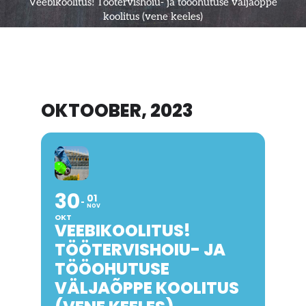
Veebikoolitus! Töötervishoiu- ja tööohutuse väljaõppe
koolitus (vene keeles)
KEELEÕPE
NÕUSTAMISTEENUSED
OKTOOBER, 2023
PROJEKTID
RUUMIDE RENT
30
01
UUDISED
NOV
OKT
VEEBIKOOLITUS!
TÖÖTERVISHOIU- JA
BLOGI
TÖÖOHUTUSE
VÄLJAÕPPE KOOLITUS