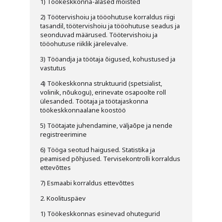
1) Töökeskkonna-alased mõisted
2) Töötervishoiu ja tööohutuse korraldus riigi
tasandil, töötervishoiu ja tööohutuse seadus ja
seonduvad määrused. Töötervishoiu ja
tööohutuse riiklik järelevalve.
3) Tööandja ja töötaja õigused, kohustused ja
vastutus
4) Töökeskkonna struktuurid (spetsialist,
volinik, nõukogu), erinevate osapoolte roll
ülesanded. Töötaja ja töötajaskonna
töökeskkonnaalane koostöö
5) Töötajate juhendamine, väljaõpe ja nende
registreerimine
6) Tööga seotud haigused. Statistika ja
peamised põhjused. Tervisekontrolli korraldus
ettevõttes
7) Esmaabi korraldus ettevõttes
2. Koolituspäev
1) Töökeskkonnas esinevad ohutegurid