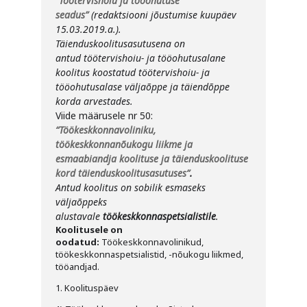
“Töötervishoiu ja tööohutuse
seadus”
(redaktsiooni jõustumise kuupäev
15.03.2019.a.).
Täienduskoolitusasutusena on
antud
töötervishoiu- ja tööohutusalane
koolitus koostatud töötervishoiu- ja
tööohutusalase väljaõppe ja täiendõppe
korda arvestades.
Viide määrusele nr 50:
“Töökeskkonnavoliniku,
töökeskkonnanõukogu liikme ja
esmaabiandja koolituse ja täienduskoolituse
kord täienduskoolitusasutuses”
.
Antud koolitus on sobilik esmaseks
väljaõppeks
alustavale
töökeskkonnaspetsialistile
.
Koolitusele on
oodatud:
Töökeskkonnavolinikud,
töökeskkonnaspetsialistid, -nõukogu liikmed,
tööandjad.
1. Koolituspäev