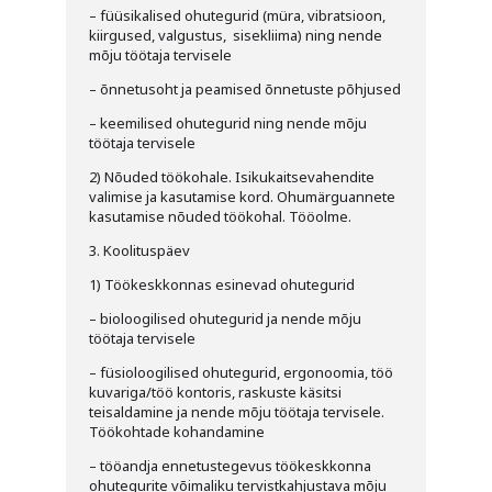
– füüsikalised ohutegurid (müra, vibratsioon,
kiirgused, valgustus, sisekliima) ning nende
mõju töötaja tervisele
– õnnetusoht ja peamised õnnetuste põhjused
– keemilised ohutegurid ning nende mõju
töötaja tervisele
2) Nõuded töökohale. Isikukaitsevahendite
valimise ja kasutamise kord. Ohumärguannete
kasutamise nõuded töökohal. Tööolme.
3. Koolituspäev
1) Töökeskkonnas esinevad ohutegurid
– bioloogilised ohutegurid ja nende mõju
töötaja tervisele
– füsioloogilised ohutegurid, ergonoomia, töö
kuvariga/töö kontoris, raskuste käsitsi
teisaldamine ja nende mõju töötaja tervisele.
Töökohtade kohandamine
– tööandja ennetustegevus töökeskkonna
ohutegurite võimaliku tervistkahjustava mõju