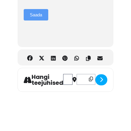
Saada
Hangi
Address - Veebikoolitus! Töötervis
Destination Address - Veebik
teejuhised