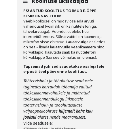
Koolituse üksikasjad
PS! ANTUD KOOLITUS TOIMUB E-ÕPPE
KESKKONNAS ZOOM.
Veebikoolitusel on mugav osaleda arvuti
vahendusel (võimalik on ka nutitelefoniga,
tahvelarvutiga). Veendu, et oleks hea
internetiühendus. Sülearvutitel on kaamera ja
mikrofon sisse ehitatud. Lauaarvutiga osaledes
on hea – lisada lauaarvutile veebikaamera ning
kõrvaklapid, kasutada saab ka nutitelefoni
kõrvaklappe (kui see võimalus on olemas).
Täpsemad juhised saadetakse osalejatele
e-posti teel päev enne koolitust.
Töötervishoiu ja tööohutuse seadusele
tuginedes korraldab tööandja valitud
töökeskkonnavolinikele ja määratud
töökeskkonnanõukogu liikmetele
töötervishoiu- ja tööohutusalase
väljaõppekoolituse
hiljemalt kahe kuu
jooksul
alates nende määramisest.
Viide seadusele: