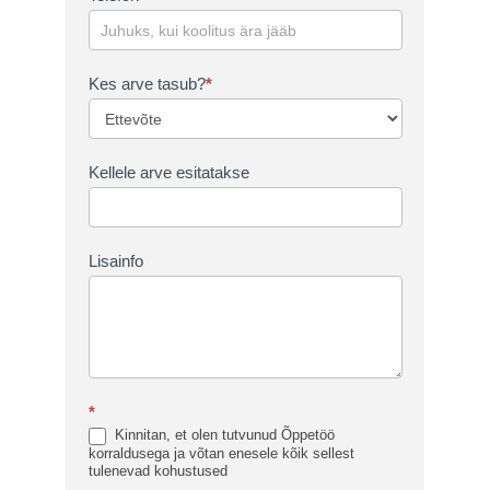
Kes arve tasub?
*
Kes
arve
tasub?
Kellele arve esitatakse
Lisainfo
*
Kinnitan, et olen tutvunud Õppetöö
korraldusega ja võtan enesele kõik sellest
tulenevad kohustused