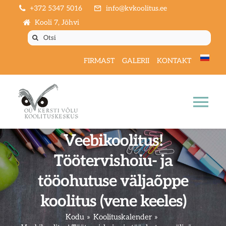
Skip
+372 5347 5016
info@kvkoolitus.ee
to
Kooli 7, Jõhvi
content
Otsi:
FIRMAST
GALERII
KONTAKT
Nav
vah
Veebikoolitus!
AVALEHT
Töötervishoiu- ja
KOOLITUSKALENDER
tööohutuse väljaõppe
koolitus (vene keeles)
KOOLITUSED
Kodu
Koolituskalender