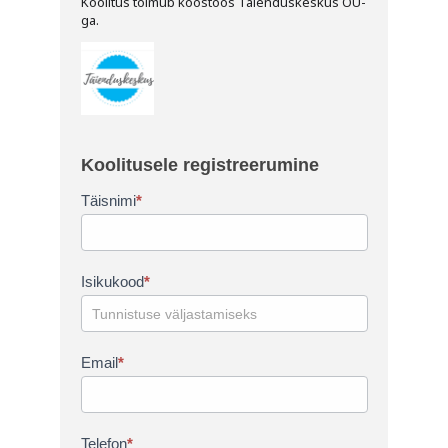
Koolitus toimub koostöös Täienduskeskus OÜ-
ga.
Koolitusele
registreerumine
Koolitusele registreerumine
–
est
Täisnimi
*
Isikukood
*
Email
*
Telefon
*